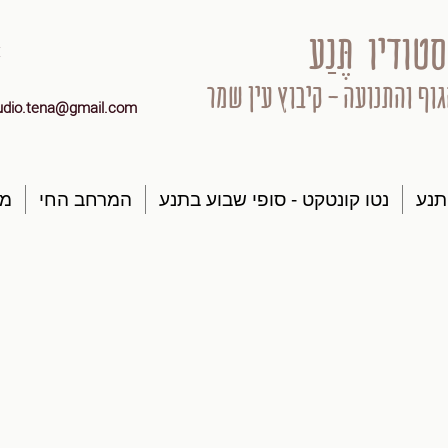
סטודיו תֶּנַע
גוף והתנועה - קיבוץ עין שמר
udio.tena@gmail.com
תנע
נטו קונטקט - סופי שבוע בתנע
המרחב החי
מק