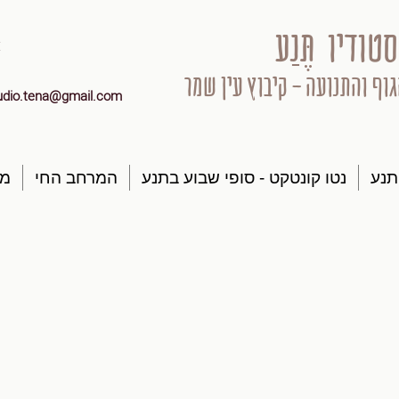
סטודיו תֶּנַע
גוף והתנועה - קיבוץ עין שמר
udio.tena@gmail.com
תנע
נטו קונטקט - סופי שבוע בתנע
המרחב החי
מק