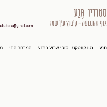
סטודיו תֶּנַע
גוף והתנועה - קיבוץ עין שמר
udio.tena@gmail.com
תנע
נטו קונטקט - סופי שבוע בתנע
המרחב החי
מק