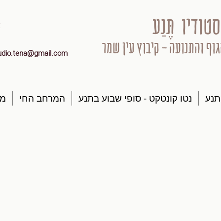
סטודיו תֶּנַע
גוף והתנועה - קיבוץ עין שמר
udio.tena@gmail.com
תנע
נטו קונטקט - סופי שבוע בתנע
המרחב החי
מק