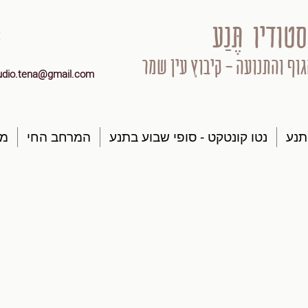
סטודיו תֶּנַע
גוף והתנועה - קיבוץ עין שמר
udio.tena@gmail.com
תנע
נטו קונטקט - סופי שבוע בתנע
המרחב החי
מק