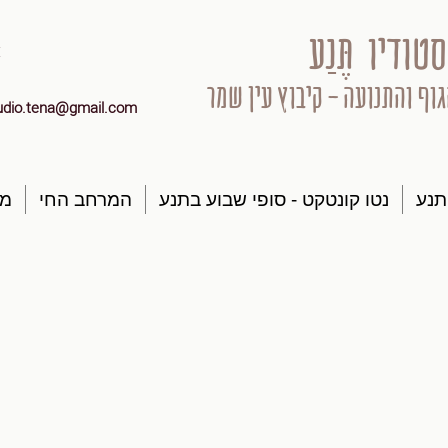
סטודיו תֶּנַע
גוף והתנועה - קיבוץ עין שמר
udio.tena@gmail.com
תנע
נטו קונטקט - סופי שבוע בתנע
המרחב החי
מק