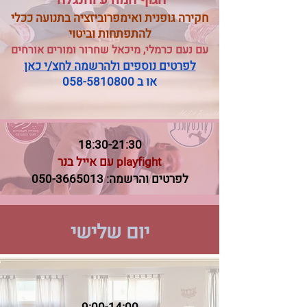
חקירה גופנית ואימפרוביזציה בתנועה ככלי
להתפתחות וביטוי
עם נעם כרמלי, מיכאל שחרור
​ ומורים אורחים
לפרטים נוספים ולהרשמה לחצ/י כאן
או ב 058-5810800
18:30-21:30
playfight עם אייל בנר
לפרטים והרשמה:
050-3665013
יום שלישי