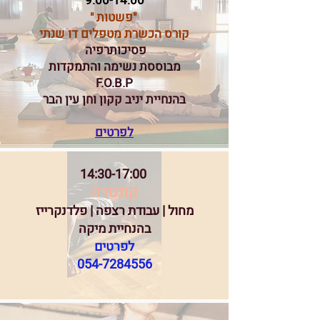
9:00-14:00
"פשטות "
קורס הכשרת מטפלים דו שנתי
פסיכותרפיה
מבוססת נשימה והתמקדות
F.O.B.P
בהנחיית יניב קקון וחן עין הבר
לפרטים
14:30-17:00
קונטרה
מחול | עבודת רצפה | פלדנקרייז
בהנחיית מיקה
לפרטים
054-7284556