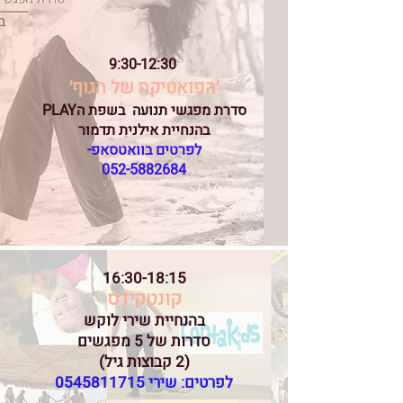
9:30-12:30
׳הפואטיקה של הגוף׳
סדרת מפגשי תנועה בשפת הPLAY
בהנחיית אילנית תדמור
לפרטים בוואטסאפ-
052-5882684
16:30-18:15
קונטקידס
בהנחיית שירי לוקש
סדרות של 5 מפגשים
(2 קבוצות גיל)
לפרטים: שירי
0545811715