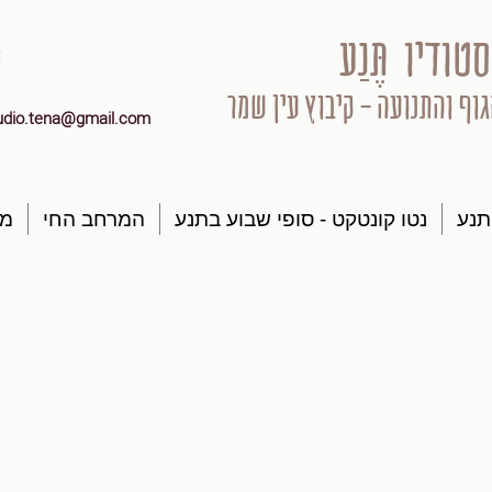
סטודיו תֶּנַע
גוף והתנועה - קיבוץ עין שמר
udio.tena@gmail.com
תנע
נטו קונטקט - סופי שבוע בתנע
המרחב החי
מק