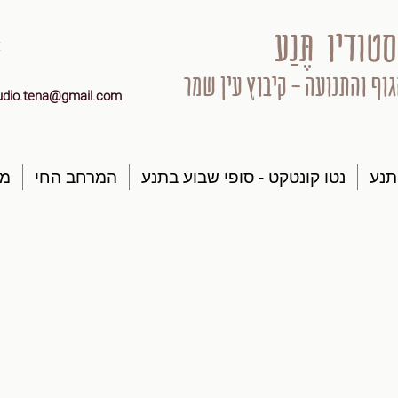
סטודיו תֶּנַע
גוף והתנועה - קיבוץ עין שמר
udio.tena@gmail.com
תנע
נטו קונטקט - סופי שבוע בתנע
המרחב החי
מק