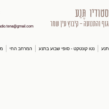
סטודיו תֶּנַע
גוף והתנועה - קיבוץ עין שמר
udio.tena@gmail.com
תנע
נטו קונטקט - סופי שבוע בתנע
המרחב החי
מק