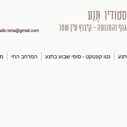
סטודיו תֶּנַע
גוף והתנועה - קיבוץ עין שמר
udio.tena@gmail.com
תנע
נטו קונטקט - סופי שבוע בתנע
המרחב החי
מק