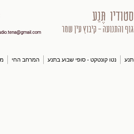
סטודיו תֶּנַע
גוף והתנועה - קיבוץ עין שמר
udio.tena@gmail.com
תנע
נטו קונטקט - סופי שבוע בתנע
המרחב החי
מק