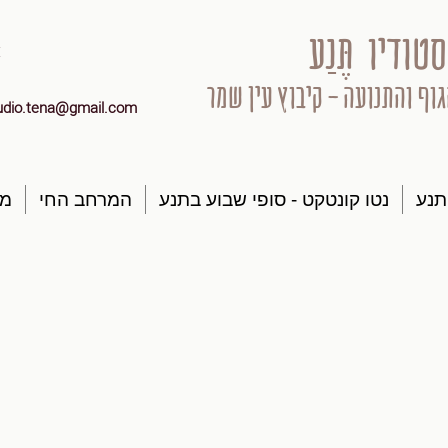
סטודיו תֶּנַע
גוף והתנועה - קיבוץ עין שמר
udio.tena@gmail.com
תנע
נטו קונטקט - סופי שבוע בתנע
המרחב החי
מק