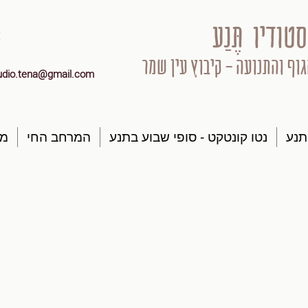
סטודיו תֶּנַע
גוף והתנועה - קיבוץ עין שמר
udio.tena@gmail.com
תנע
נטו קונטקט - סופי שבוע בתנע
המרחב החי
מק