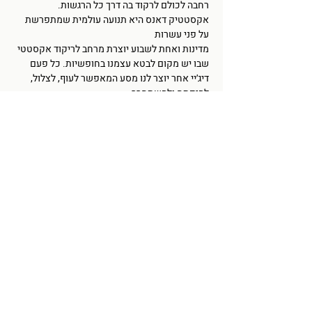
רחבה לכולם לרקוד בה דרך כל הרגשות.
אקסטטיק דאנס היא תנועה עולמית שמתפרשת 
על פני עשרות
מדינות ואחת לשבוע יוצרת מרחב לריקוד אקסטטי 
שבו יש מקום לבטא עצמנו בחופשיות. כל פעם 
דיג׳יי אחר יוצר לנו מסע המאפשר לעוף, לצלול, 
להיפתח ולהשתחרר.
✫✫ קווים מנחים והסכמות משותפות ✫✫
עוד
שיתוף