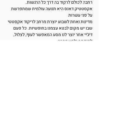
רחבה לכולם לרקוד בה דרך כל הרגשות.
אקסטטיק דאנס היא תנועה עולמית שמתפרשת 
על פני עשרות
מדינות ואחת לשבוע יוצרת מרחב לריקוד אקסטטי 
שבו יש מקום לבטא עצמנו בחופשיות. כל פעם 
דיג׳יי אחר יוצר לנו מסע המאפשר לעוף, לצלול, 
להיפתח ולהשתחרר.
✫✫ קווים מנחים והסכמות משותפות ✫✫
עוד
שיתוף