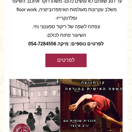
עד רגע שאתם לא עושים כלום- משהו רוקד אתכם. השיעור 
משלב עקרונות מעולמות האימפרוביזציה, floor work 
ופלדנקרייז-
ונפתח לשפה של ריקוד ספונטני וחי.
השיעור פתוח לכולם.
לפרטים נוספים: מיקה 054-7284556
לפרטים