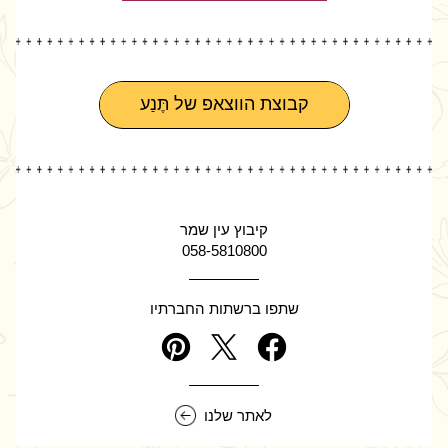
קבוצת הווצאפ של תֶּנַע
קיבוץ עין שמר
058-5810800
שתפו ברשתות החברתיו
לאתר שלנו