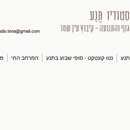
סטודיו תֶּנַע
גוף והתנועה - קיבוץ עין שמר
udio.tena@gmail.com
תנע
נטו קונטקט - סופי שבוע בתנע
המרחב החי
מק