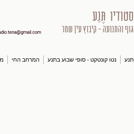
סטודיו תֶּנַע
גוף והתנועה - קיבוץ עין שמר
udio.tena@gmail.com
תנע
נטו קונטקט - סופי שבוע בתנע
המרחב החי
מק