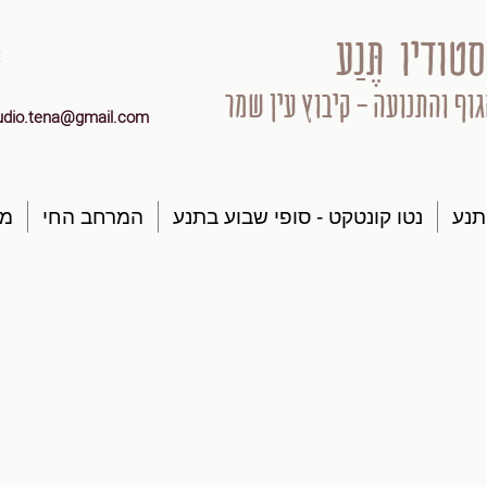
סטודיו תֶּנַע
גוף והתנועה - קיבוץ עין שמר
udio.tena@gmail.com
תנע
נטו קונטקט - סופי שבוע בתנע
המרחב החי
מק