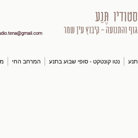
סטודיו תֶּנַע
גוף והתנועה - קיבוץ עין שמר
udio.tena@gmail.com
תנע
נטו קונטקט - סופי שבוע בתנע
המרחב החי
מק