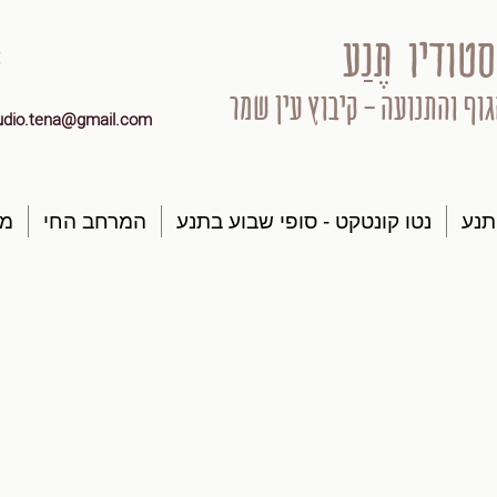
סטודיו תֶּנַע
גוף והתנועה - קיבוץ עין שמר
udio.tena@gmail.com
תנע
נטו קונטקט - סופי שבוע בתנע
המרחב החי
מק